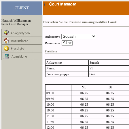
Herzlich Willkommen
Hier sehen Sie die Preisliste zum ausgewählten Court!
beim CourtManager
Anlagentyp
Raumname:
Preisliste
Anlagentyp
Squash
Name:
S1
Preislistengruppe:
Gast
Mo
Di
09:00
06,25
06,25
09:30
06,25
06,25
10:00
06,25
06,25
10:30
06,25
06,25
11:00
06,25
06,25
11:30
06,25
06,25
12:00
06,25
06,25