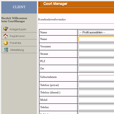
Herzlich Willkommen
Kundendatenformular
beim CourtManager
Name
Name
Vorname
Strasse
PLZ
Ort
Geburtsdatum
Telefon (privat)
Telefon (dienstl.)
Mobil
Telefax