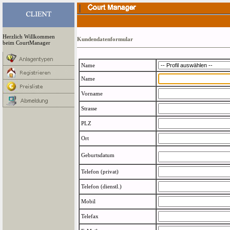
Herzlich Willkommen
Kundendatenformular
beim CourtManager
Name
Name
Vorname
Strasse
PLZ
Ort
Geburtsdatum
Telefon (privat)
Telefon (dienstl.)
Mobil
Telefax