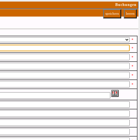
Buchungen
*
*
*
*
*
*