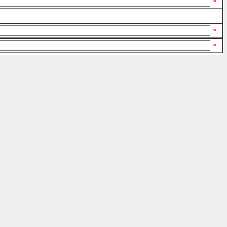
*
*
*